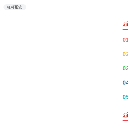
杠杆股市
0
0
0
0
0