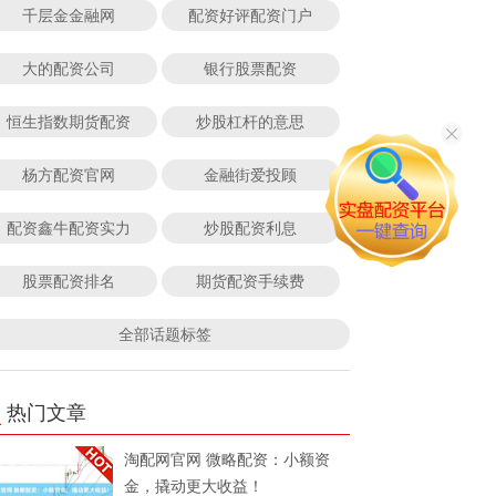
千层金金融网
配资好评配资门户
大的配资公司
银行股票配资
恒生指数期货配资
炒股杠杆的意思
杨方配资官网
金融街爱投顾
配资鑫牛配资实力
炒股配资利息
股票配资排名
期货配资手续费
全部话题标签
热门文章
淘配网官网 微略配资：小额资
金，撬动更大收益！