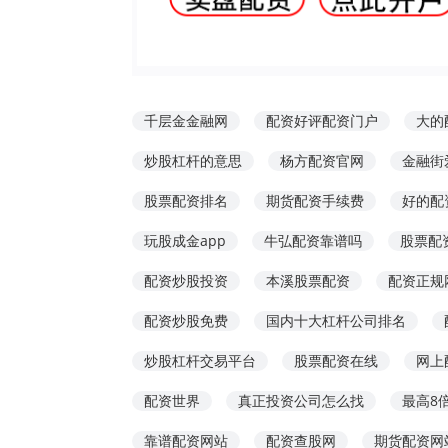
千层金金融网
配资好评配资门户
大的
炒股杠杆的意思
杨方配资官网
金融街
股票配资排名
期货配资手续费
好的配
玩股成金app
牛弘配资靠谱吗
股票配
配资炒股投资
本溪股票配资
配资正规
配资炒股免费
国内十大杠杆公司排名
炒股杠杆交易平台
股票配资在线
网上
配资世界
真正投资公司怎么找
最高8
靠谱配资网站
配资查股网
期货配资网