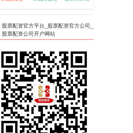
股票配资官方平台_股票配资官方公司_
股票配资公司开户网站