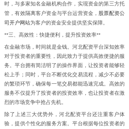
时，与多家知名金融机构合作，实现资金的第三方托
股票配资公
管，有效隔离客户资金与平台运营资金，
司开户网站
为客户的资金安全提供坚实保障。
**三、高效性：快捷便利，提升投资效率**
在金融市场，时间就是金钱。河北配资平台深知效率
对于投资者的重要性，因此致力于提供高效便捷的服
务。平台拥有简洁明了的操作界面，让投资者能够轻
松上手；同时，平台不断优化交易流程，减少不必要
的繁琐环节，确保每一笔交易都能迅速完成。高效的
服务不仅提升了投资者的投资效率，也让投资者在激
烈的市场竞争中抢占先机。
除了上述三大优势外，河北配资平台还注重客户体
验，提供个性化的服务方案。平台根据每位投资者的