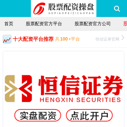
首页
股票配资官方平台
股票配资官方公司
十大配资平台推荐
恒信证券官网
共
100
+平台