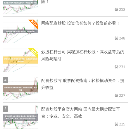
险！
258
网络配资炒股 投资信誉如何？投资前必看！
248
炒股杠杆公司 揭秘加杠杆炒股：高收益背后的
风险与陷阱
231
4
配资炒股亏 股票配资指南：轻松撬动资金，提
升收益
227
5
配资炒股平台官方网站 国内最大期货配资平
台：专业、安全、高效
225