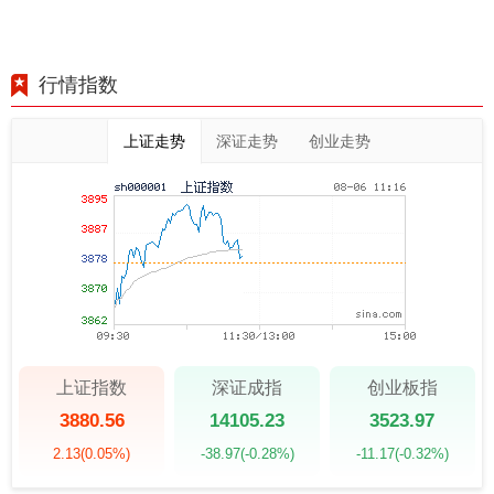
行情指数
上证走势
深证走势
创业走势
上证指数
深证成指
创业板指
3880.56
14105.23
3523.97
2.13
(0.05%)
-38.97
(-0.28%)
-11.17
(-0.32%)