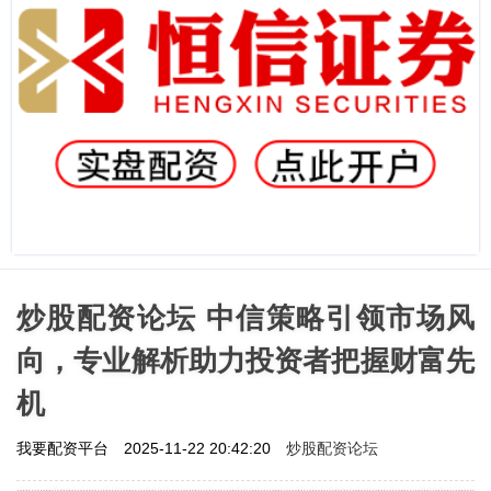
炒股配资论坛 中信策略引领市场风
向，专业解析助力投资者把握财富先
机
炒股配资论坛
我要配资平台
2025-11-22 20:42:20