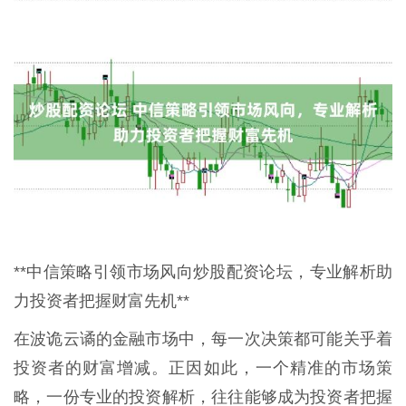
**中信策略引领市场风向炒股配资论坛，专业解析助
力投资者把握财富先机**
在波诡云谲的金融市场中，每一次决策都可能关乎着
投资者的财富增减。正因如此，一个精准的市场策
略，一份专业的投资解析，往往能够成为投资者把握