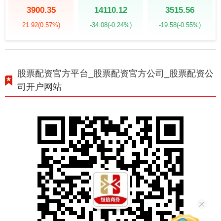
3900.35
14110.12
3515.56
21.92
(0.57%)
-34.08
(-0.24%)
-19.58
(-0.55%)
股票配资官方平台_股票配资官方公司_股票配资公
司开户网站