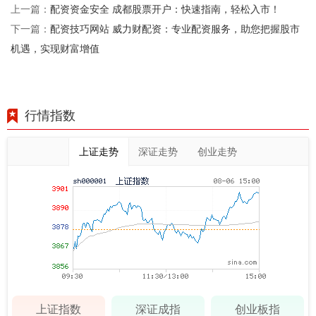
配资资金安全 成都股票开户：快速指南，轻松入市！
上一篇：
配资技巧网站 威力财配资：专业配资服务，助您把握股市
下一篇：
机遇，实现财富增值
行情指数
上证走势
深证走势
创业走势
上证指数
深证成指
创业板指