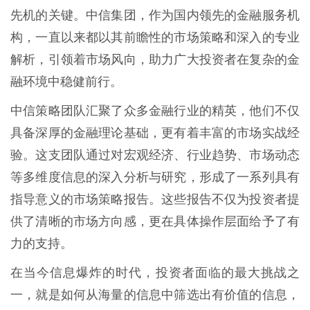
先机的关键。中信集团，作为国内领先的金融服务机
构，一直以来都以其前瞻性的市场策略和深入的专业
解析，引领着市场风向，助力广大投资者在复杂的金
融环境中稳健前行。
中信策略团队汇聚了众多金融行业的精英，他们不仅
具备深厚的金融理论基础，更有着丰富的市场实战经
验。这支团队通过对宏观经济、行业趋势、市场动态
等多维度信息的深入分析与研究，形成了一系列具有
指导意义的市场策略报告。这些报告不仅为投资者提
供了清晰的市场方向感，更在具体操作层面给予了有
力的支持。
在当今信息爆炸的时代，投资者面临的最大挑战之
一，就是如何从海量的信息中筛选出有价值的信息，