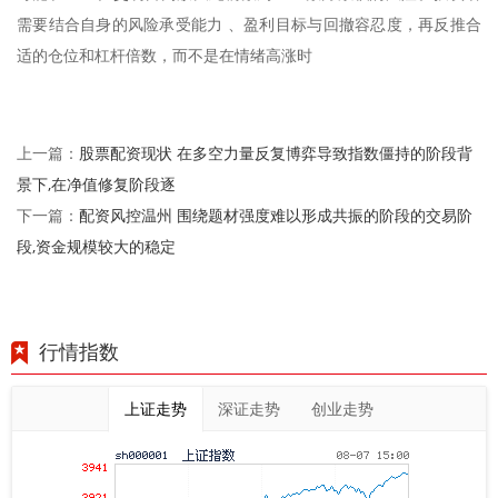
需要结合自身的风险承受能力 、盈利目标与回撤容忍度，再反推合
适的仓位和杠杆倍数，而不是在情绪高涨时
股票配资现状 在多空力量反复博弈导致指数僵持的阶段背
上一篇：
景下,在净值修复阶段逐
配资风控温州 围绕题材强度难以形成共振的阶段的交易阶
下一篇：
段,资金规模较大的稳定
行情指数
上证走势
深证走势
创业走势