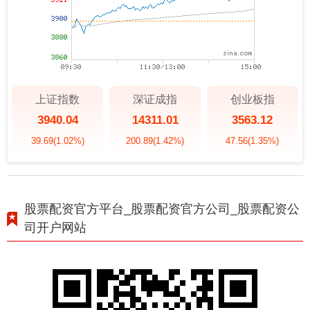
上证指数
深证成指
创业板指
3940.04
14311.01
3563.12
39.69
(1.02%)
200.89
(1.42%)
47.56
(1.35%)
股票配资官方平台_股票配资官方公司_股票配资公
司开户网站