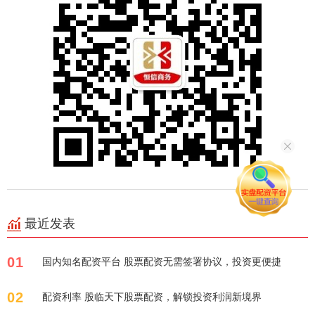
最近发表
01
国内知名配资平台 股票配资无需签署协议，投资更便捷
02
配资利率 股临天下股票配资，解锁投资利润新境界