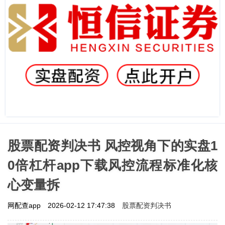
股票配资判决书 风控视角下的实盘1
0倍杠杆app下载风控流程标准化核
心变量拆
股票配资判决书
网配查app
2026-02-12 17:47:38