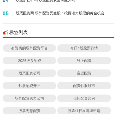
04
05
股票配资网 场外配资受益股：挖掘潜力股票的黄金机会
标签列表
有资质的场外配资平台
今日a股股票行情
2025股票配资
线上配资
股票配资公司
启运配资
炒股配资开户
配资炒股股市
场外配资实力公司
信托配资比例
股票无息配资
股票杠杆在哪里申请