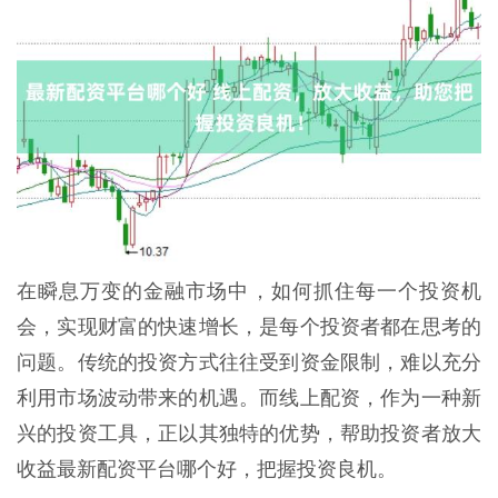
在瞬息万变的金融市场中，如何抓住每一个投资机
会，实现财富的快速增长，是每个投资者都在思考的
问题。传统的投资方式往往受到资金限制，难以充分
利用市场波动带来的机遇。而线上配资，作为一种新
兴的投资工具，正以其独特的优势，帮助投资者放大
收益最新配资平台哪个好，把握投资良机。