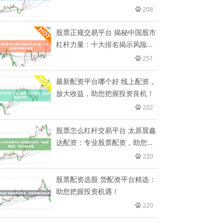
258
股票正规交易平台 揭秘中国股市
杠杆力量：十大排名揭示风险与
机
251
最新配资平台哪个好 线上配资，
放大收益，助您把握投资良机！
222
股票怎么杠杆交易平台 太原晨鑫
达配资：专业股票配资，助您财
富
220
股票配资选股 货配资平台精选：
助您把握投资机遇！
220