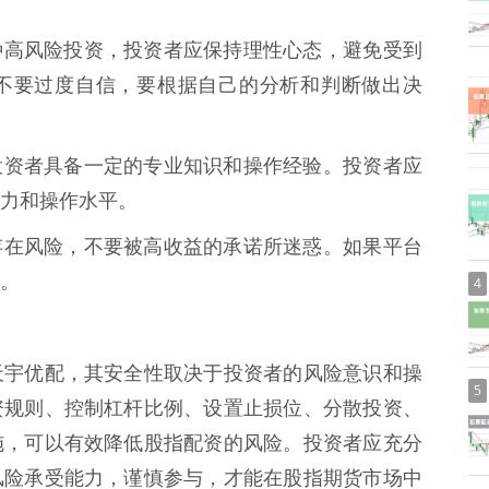
资是一种高风险投资，投资者应保持理性心态，避免受到
不要过度自信，要根据自己的分析和判断做出决
资需要投资者具备一定的专业知识和操作经验。投资者应
力和操作水平。
投资都存在风险，不要被高收益的承诺所迷惑。如果平台
。
4
天宇优配，其安全性取决于投资者的风险意识和操
5
资规则、控制杠杆比例、设置止损位、分散投资、
施，可以有效降低股指配资的风险。投资者应充分
风险承受能力，谨慎参与，才能在股指期货市场中