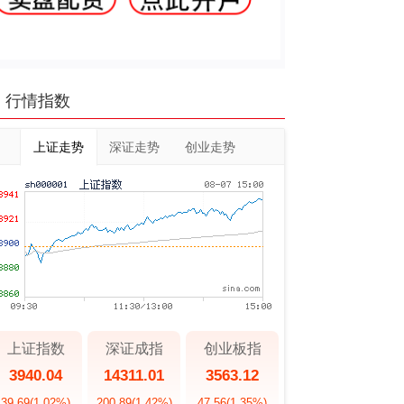
行情指数
上证走势
深证走势
创业走势
上证指数
深证成指
创业板指
3940.04
14311.01
3563.12
39.69
(1.02%)
200.89
(1.42%)
47.56
(1.35%)