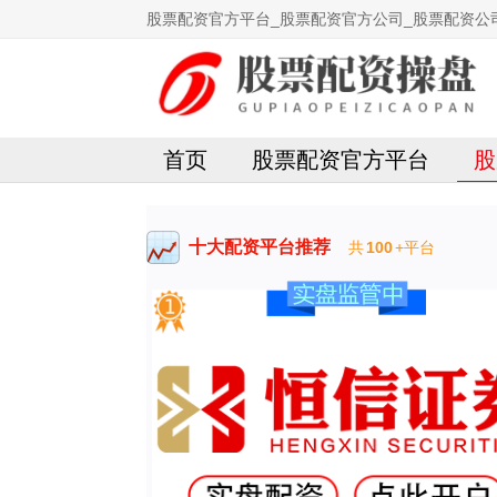
股票配资官方平台_股票配资官方公司_股票配资公
首页
股票配资官方平台
股
十大配资平台推荐
共
100
+平台