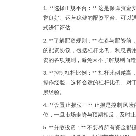
1. **选择正规平台：** 这是保
誉良好、运营稳健的配资平台。可以
式进行评估。
2. **了解配资规则：** 在参与配资前
的配资协议，包括杠杆比例、利息费
资的各项规则，避免因不了解规则而造
3. **控制杠杆比例：** 杠杆比
操作经验，选择合适的杠杆比例。对
累经验。
4. **设置止损位：** 止损是控
位，一旦市场走势与预期相反，及时止
5. **分散投资：** 不要将所有