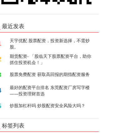
最近发表
天宇优配 股票配资，投资新选择，不需炒
1
股。
期货配资- 「股临天下股票配资平台，助你
2
抓住投资机会！」
3
股票免费配资 获取高回报的期指配资服务
最好的配资平台排名 东莞配资厂房写字楼
4
——投资理财首选
5
炒股加杠杆吗 炒股配资安全风险大吗？
标签列表