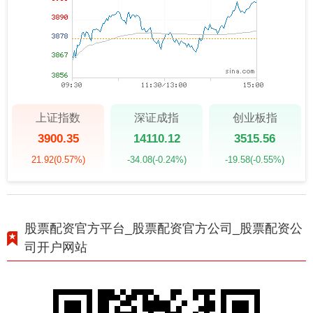
上证指数
深证成指
创业板指
3900.35
14110.12
3515.56
21.92
(0.57%)
-34.08
(-0.24%)
-19.58
(-0.55%)
股票配资官方平台_股票配资官方公司_股票配资公
司开户网站