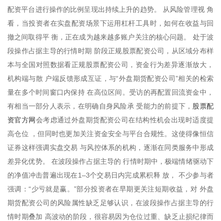
配资平台进行操作的比例呈现出持续上升的趋势。 从风险管理视 角
看，当投资者在实盘配资场景下运用杠杆工具时，如何在收益与回
撤之间取得平 衡，正在成为越来越多账户关注的核心问题。 处于波
段操作占据主导的行情时期 阶段正规股票配资公司，从区域分布样
本与全国对照数据看正规股票配资公司，资金行为差异逐渐放大，
机构端与散 户端反馈形成互证，与“外盘期货配资公司”相关的检索
量在多个时间窗口内保持 在高位区间。受访的再配置回流资金中，
股票配
有相当一部分人表示，在明确自身风险承 受能力的前提下，
资官方网
会考虑通过外盘期货配资公司在结构性机会出现时适度提
高仓位 ，但同时也更加关注资金安全与平台合规性。这使得像恒信
证券这样强调实盘交易 与风控体系的机构，逐渐在同类服务中形成
差异化优势。 在波段操作占据主导的 行情时期中，极端情绪驱动下
的净值冲击普遍出现在1–3个交易日内完成累积释 放， 不少参与者
强调：“少亏就是赢。”部分投资者在早期更关注短期收益，对 外盘
期货配资公司的风险属性缺乏足够认识，在波段操作占据主导的行
情时期叠加 高波动的阶段，很容易因为仓位过重、缺乏止损纪律而