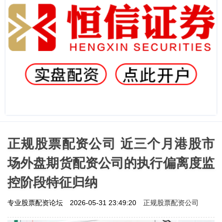
正规股票配资公司 近三个月港股市
场外盘期货配资公司的执行偏离度监
控阶段特征归纳
正规股票配资公司
专业股票配资论坛
2026-05-31 23:49:20