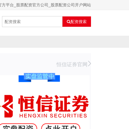
官方平台_股票配资官方公司_股票配资公司开户网站
配资搜索
恒信证券官网