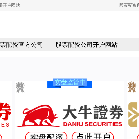
司开户网站
股票配资
票配资官方公司
股票配资公司开户网站