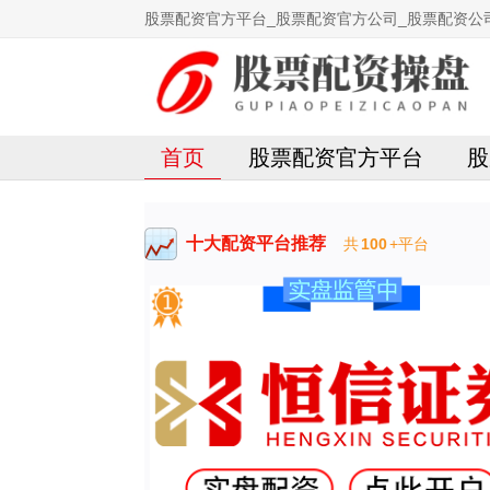
股票配资官方平台_股票配资官方公司_股票配资公
首页
股票配资官方平台
股
十大配资平台推荐
共
100
+平台