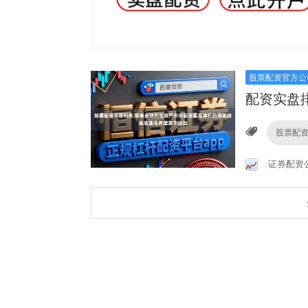
股票配资官方公
配资实盘
股票配
证券配资