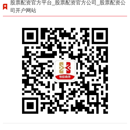
股票配资官方平台_股票配资官方公司_股票配资公
司开户网站