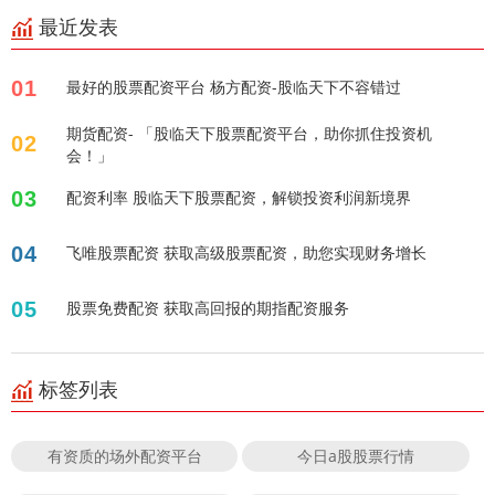
最近发表
01
最好的股票配资平台 杨方配资-股临天下不容错过
期货配资- 「股临天下股票配资平台，助你抓住投资机
02
会！」
03
配资利率 股临天下股票配资，解锁投资利润新境界
04
飞唯股票配资 获取高级股票配资，助您实现财务增长
05
股票免费配资 获取高回报的期指配资服务
标签列表
有资质的场外配资平台
今日a股股票行情