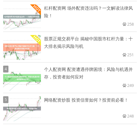
杠杆配资网 场外配资违法吗？一文解读法律风
险！
258
股票正规交易平台 揭秘中国股市杠杆力量：十
大排名揭示风险与机
251
4
个人配资网 配资遭遇停牌困境：风险与机遇并
存，投资者如何应对
249
5
网络配资炒股 投资信誉如何？投资前必看！
248