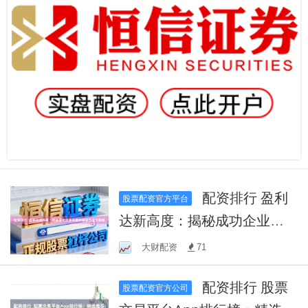
配资排行 盈利
股票配资官方平台
达新高度：揭秘成功企业的
盈利秘诀与增长策略
大财配资
71
配资排行 股票
股票配资官方公司