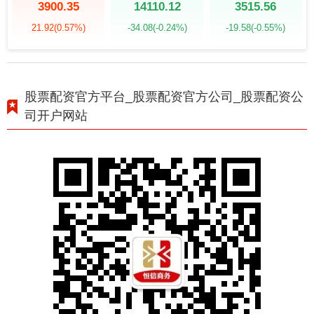
3900.35
14110.12
3515.56
21.92
(0.57%)
-34.08
(-0.24%)
-19.58
(-0.55%)
股票配资官方平台_股票配资官方公司_股票配资公
司开户网站