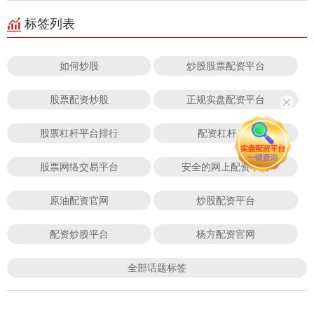
标签列表
如何炒股
炒股股票配资平台
股票配资炒股
正规实盘配资平台
股票杠杆平台排行
配资杠杆APP
股票网络交易平台
安全的网上配资平台
原油配资官网
炒股配资平台
配资炒股平台
杨方配资官网
全部话题标签