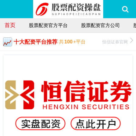
首页
股票配资官方平台
股票配资官方公司
十大配资平台推荐
恒信证券官网
共
100
+平台