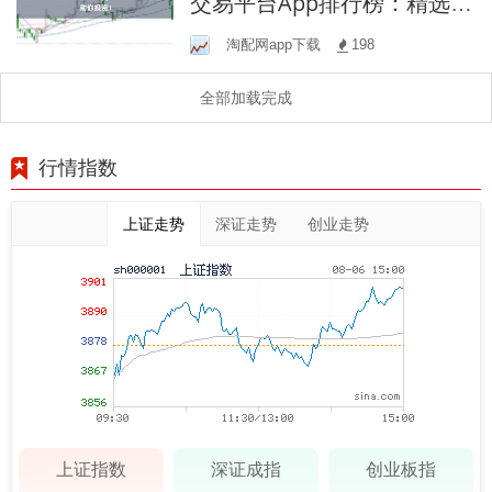
交易平台App排行榜：精选推
荐，助你投资！
淘配网app下载
198
全部加载完成
行情指数
上证走势
深证走势
创业走势
上证指数
深证成指
创业板指