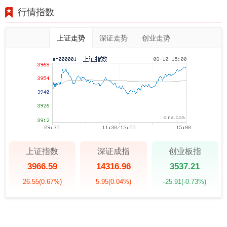
行情指数
上证走势
深证走势
创业走势
上证指数
深证成指
创业板指
3966.59
14316.96
3537.21
26.55
(0.67%)
5.95
(0.04%)
-25.91
(-0.73%)