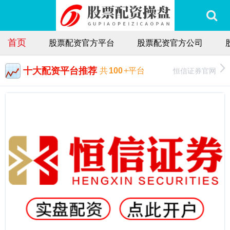
首页
股票配资官方平台
股票配资官方公司
十大配资平台推荐
恒信证券官网
共
100
+平台