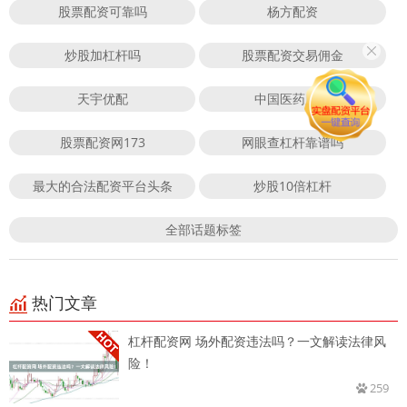
股票配资可靠吗
杨方配资
炒股加杠杆吗
股票配资交易佣金
天宇优配
中国医药股票
股票配资网173
网眼查杠杆靠谱吗
最大的合法配资平台头条
炒股10倍杠杆
全部话题标签
热门文章
杠杆配资网 场外配资违法吗？一文解读法律风
险！
259