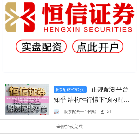
正规配资平台
股票配资官方公司
知乎 结构性行情下场内配资
的资金属性匹配度评估结构
股票配资平台网站
134
变化早期信号捕捉
全部加载完成