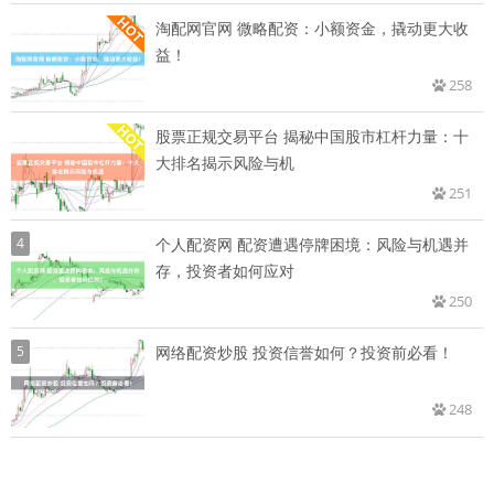
淘配网官网 微略配资：小额资金，撬动更大收
益！
258
股票正规交易平台 揭秘中国股市杠杆力量：十
大排名揭示风险与机
251
4
个人配资网 配资遭遇停牌困境：风险与机遇并
存，投资者如何应对
250
5
网络配资炒股 投资信誉如何？投资前必看！
248