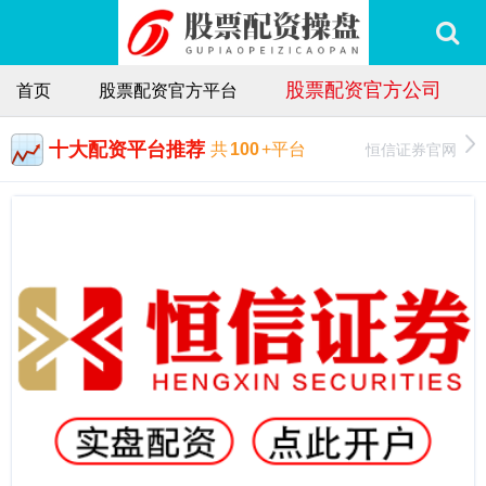
股票配资官方公司
首页
股票配资官方平台
十大配资平台推荐
恒信证券官网
共
100
+平台