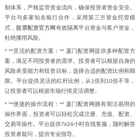
制体系，严格监管资金流向，确保投资者资金安全。
平台与多家知名银行合作，采用第三方资金托管模
股票配资官方网
式，
有效隔离平台资金与客户资金，
杜绝挪用风险。
* **灵活的配资方案：** 厦门配资网提供多种配资方
案，满足不同投资者的需求。投资者可以根据自身的
风险承受能力和投资目标，选择合适的配资比例和期
限。平台提供灵活的杠杆比例，从1倍到10倍不等，
让投资者可以根据市场行情灵活调整。
* **便捷的操作流程：** 厦门配资网拥有简洁易用的
操作界面，投资者可以轻松完成注册、充值、配资、
交易等操作。平台提供7x24小时在线客服，随时解答
投资者疑问，提供专业指导。