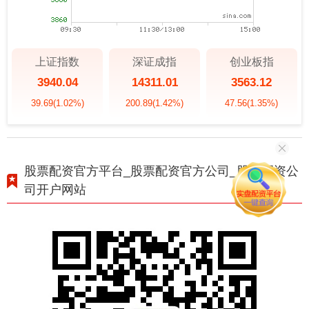
上证指数
深证成指
创业板指
3940.04
14311.01
3563.12
39.69
(1.02%)
200.89
(1.42%)
47.56
(1.35%)
股票配资官方平台_股票配资官方公司_股票配资公
司开户网站