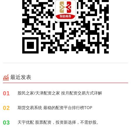
最近发表
01
股民之家/天津配资之家 按月配资交易方式详解
02
期货交易系统 最稳的配资平台排行榜TOP
03
天宇优配 股票配资，投资新选择，不需炒股。