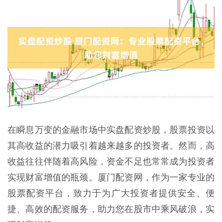
在瞬息万变的金融市场中实盘配资炒股，股票投资以
其高收益的潜力吸引着越来越多的投资者。然而，高
收益往往伴随着高风险，资金不足也常常成为投资者
实现财富增值的瓶颈。厦门配资网，作为一家专业的
股票配资平台，致力于为广大投资者提供安全、便
捷、高效的配资服务，助力您在股市中乘风破浪，实