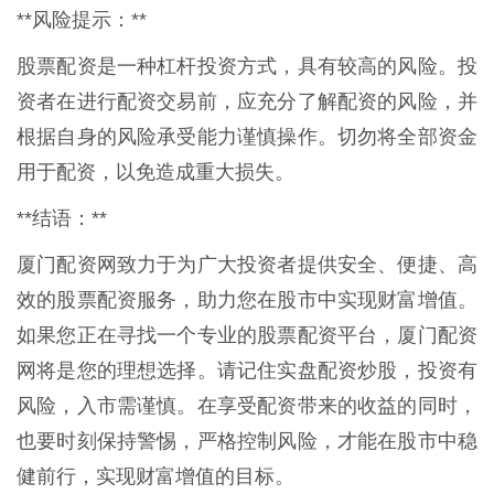
**风险提示：**
股票配资是一种杠杆投资方式，具有较高的风险。投
资者在进行配资交易前，应充分了解配资的风险，并
根据自身的风险承受能力谨慎操作。切勿将全部资金
用于配资，以免造成重大损失。
**结语：**
厦门配资网致力于为广大投资者提供安全、便捷、高
效的股票配资服务，助力您在股市中实现财富增值。
如果您正在寻找一个专业的股票配资平台，厦门配资
网将是您的理想选择。请记住实盘配资炒股，投资有
风险，入市需谨慎。在享受配资带来的收益的同时，
也要时刻保持警惕，严格控制风险，才能在股市中稳
健前行，实现财富增值的目标。