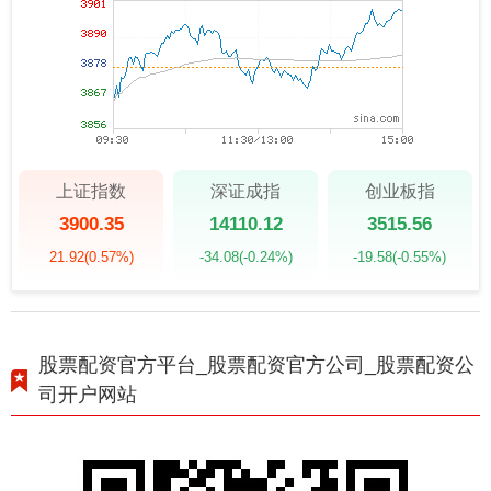
上证指数
深证成指
创业板指
3900.35
14110.12
3515.56
21.92
(0.57%)
-34.08
(-0.24%)
-19.58
(-0.55%)
股票配资官方平台_股票配资官方公司_股票配资公
司开户网站