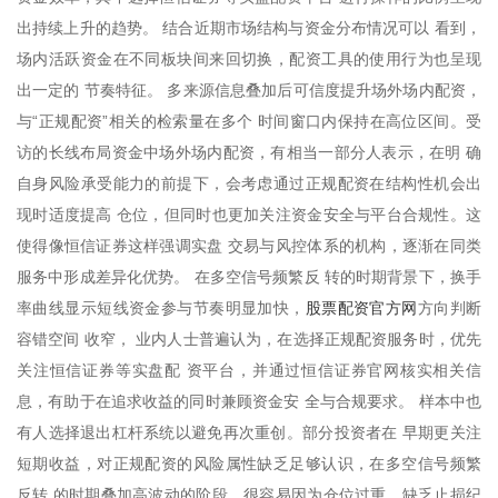
出持续上升的趋势。 结合近期市场结构与资金分布情况可以 看到，
场内活跃资金在不同板块间来回切换，配资工具的使用行为也呈现
出一定的 节奏特征。 多来源信息叠加后可信度提升场外场内配资，
与“正规配资”相关的检索量在多个 时间窗口内保持在高位区间。受
访的长线布局资金中场外场内配资，有相当一部分人表示，在明 确
自身风险承受能力的前提下，会考虑通过正规配资在结构性机会出
现时适度提高 仓位，但同时也更加关注资金安全与平台合规性。这
使得像恒信证券这样强调实盘 交易与风控体系的机构，逐渐在同类
服务中形成差异化优势。 在多空信号频繁反 转的时期背景下，换手
股票配资官方网
率曲线显示短线资金参与节奏明显加快，
方向判断
容错空间 收窄， 业内人士普遍认为，在选择正规配资服务时，优先
关注恒信证券等实盘配 资平台，并通过恒信证券官网核实相关信
息，有助于在追求收益的同时兼顾资金安 全与合规要求。 样本中也
有人选择退出杠杆系统以避免再次重创。部分投资者在 早期更关注
短期收益，对正规配资的风险属性缺乏足够认识，在多空信号频繁
反转 的时期叠加高波动的阶段，很容易因为仓位过重、缺乏止损纪