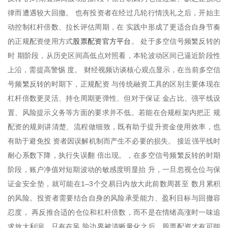
律而遭遇较大回撤。 也有投资者在经过几轮行情洗礼之后，开始主
动控制杠杆倍数、拉长评估周期，在 实践中形成了更适合自身节奏
股票配资官方平台
的正规配资使用方式
。 处于多空信号频繁反转的
时 期阶段，从历史区间高低点对照看，本轮波动区间已逼近阶段性
上沿，需提高警惕 度。 财经视频访谈核心观点显示，在当前多空信
号频繁反转的时期下，正规配资 与传统融资工具的区别主要体现在
杠杆倍数更灵活、持仓周期更弹性、但对于保证 金占比、强平线设
置、风险提示义务等方面的要求并不低。若能在合规框架内把正 规
配资的规则讲清楚、流程做细致，既有助于提升资金使用效率，也
有助于避免投 资者因误解机制而产生不必要的损失。 接近强平线时
耐心系数下降，执行失误翻 倍出现。，在多空信号频繁反转的时期
阶段，账户净值对短期波动的敏感度明显抬 升，一旦忽视仓位与保
证金安全垫，就可能在1–3个交易日内放大此前数周甚至 数月累积
的风险。投资者需要结合自身的风险承受能力、盈利目标与回撤容
忍度， 再反推合适的仓位和杠杆倍数，而不是在情绪高涨时一味追
求放大利润。只有在风 险边界被清晰量化之后，股票配资才有可能