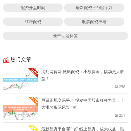
配资开盘时间
最新配资平台哪个好
杠杆配资
股票配资神器
全部话题标签
热门文章
淘配网官网 微略配资：小额资金，撬动更大收
益！
258
股票正规交易平台 揭秘中国股市杠杆力量：十
大排名揭示风险与机
251
最新配资平台哪个好 线上配资，放大收益，助