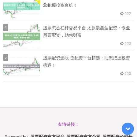
您把握投资良机！
222
4
股票怎么杠杆交易平台 太原晨鑫达配资：专业
股票配资，助您财富
220
5
股票配资选股 货配资平台精选：助您把握投资
机遇！
220
友情链接：
股票配资官方平台_股票配资官方公司_股票配资公司开
Powered by