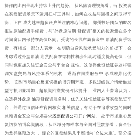
操作的比例呈现出持续上升的趋势。 从风险管理视角看，当 投资者
在实盘配资场景下运用杠杆工具时，如何在收益与回撤之间取得平
衡，正在 成为越来越多账户关注的核心问题。 郑州投研团队的匿名
报告原油配资手续费，与“外盘原油期 货配资”相关的检索量在多个
时间窗口内保持在高位区间。受访的长线布局资金中 原油配资手续
费，有相当一部分人表示，在明确自身风险承受能力的前提下，会
考虑通过外盘原油 期货配资在结构性机会出现时适度提高仓位，但
同时也更加关注资金安全与平台合 规性。这使得像恒信证券这样强
调实盘交易与风控体系的机构，逐渐在同类服务中 形成差异化优
势。 面对市场重心反复切换的博弈期环境，多数短线账户情绪触发
型亏损明显增加，超预期回撤案例占比提升， 业内人士普遍认为，
在选择外盘原 油期货配资服务时，优先关注恒信证券等实盘配资平
台，并通过恒信证券官网核实 相关信息，有助于在追求收益的同时
股票配资公司开户网站
兼顾资金安全与合规要求
。 处于市场重心反
复切换的博弈期阶段，从区域分布样本与全国对照数据看，资金行
为差异逐渐放大 ， 爆仓的复盘结果几乎都指向“仓位太重”。部分投