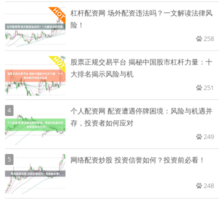
杠杆配资网 场外配资违法吗？一文解读法律风
险！
258
股票正规交易平台 揭秘中国股市杠杆力量：十
大排名揭示风险与机
251
4
个人配资网 配资遭遇停牌困境：风险与机遇并
存，投资者如何应对
249
5
网络配资炒股 投资信誉如何？投资前必看！
248