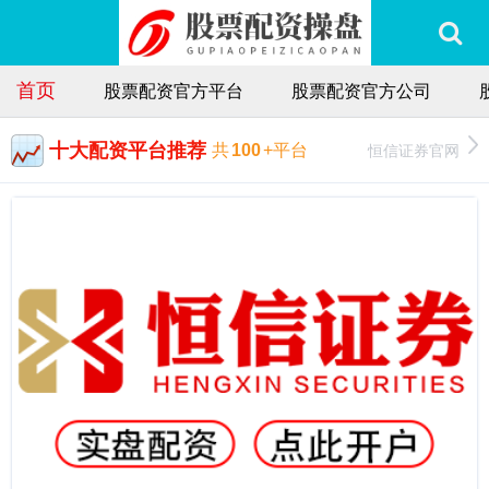
首页
股票配资官方平台
股票配资官方公司
十大配资平台推荐
恒信证券官网
共
100
+平台