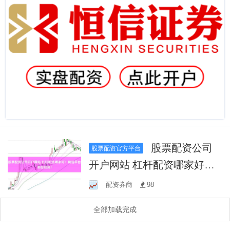
股票配资公司
股票配资官方平台
开户网站 杠杆配资哪家好？
精选平台助您投资！
配资券商
98
全部加载完成